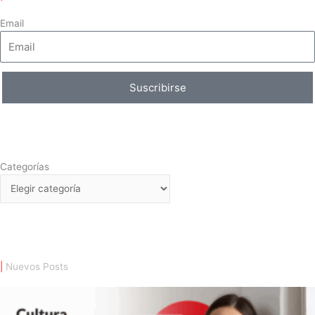
Email
Suscribirse
Categorías
Categorías
|
Nuevos Posts