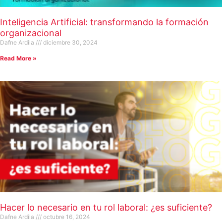
Inteligencia Artificial: transformando la formación
organizacional
Dafne Ardila
diciembre 30, 2024
Read More »
Hacer lo necesario en tu rol laboral: ¿es suficiente?
Dafne Ardila
octubre 16, 2024