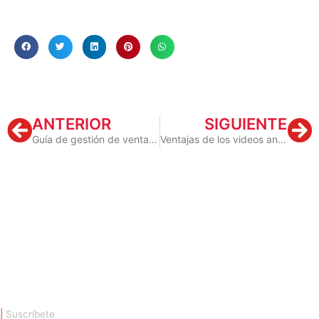
Prev
Ne
ANTERIOR
SIGUIENTE
Guía de gestión de ventas en tiempos de crisis
Ventajas de los videos animados
|
Suscríbete