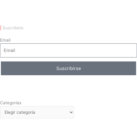
|
Suscríbete
Email
Suscribirse
Categorías
Categorías