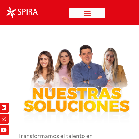
Ir
al
contenido
Linkedin
Instagram
Youtube
Linkedin
Instagram
Youtube
Transformamos el talento en