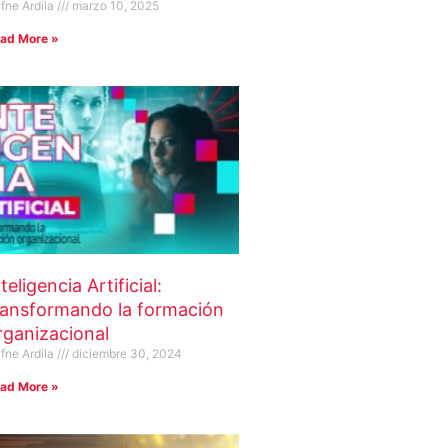
fne Ardila
marzo 10, 2025
ad More »
teligencia Artificial:
ransformando la formación
rganizacional
fne Ardila
diciembre 30, 2024
ad More »