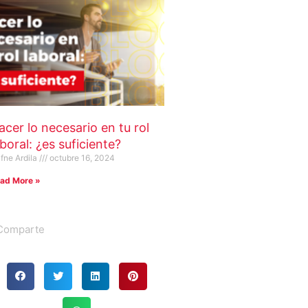
acer lo necesario en tu rol
aboral: ¿es suficiente?
fne Ardila
octubre 16, 2024
ad More »
Comparte