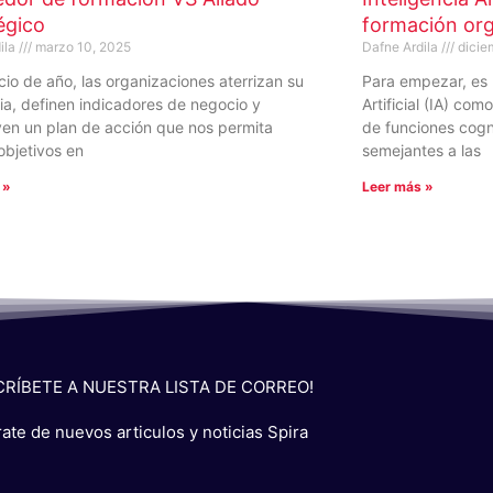
égico
formación org
ila
marzo 10, 2025
Dafne Ardila
dicie
cio de año, las organizaciones aterrizan su
Para empezar, es p
ia, definen indicadores de negocio y
Artificial (IA) co
yen un plan de acción que nos permita
de funciones cogn
objetivos en
semejantes a las
 »
Leer más »
CRÍBETE A NUESTRA LISTA DE CORREO!
ate de nuevos articulos y noticias Spira