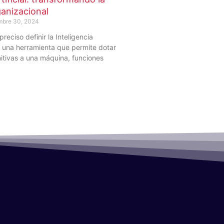
anizacional
mbre 30, 2024
reciso definir la Inteligencia
mo una herramienta que permite dotar
itivas a una máquina, funciones