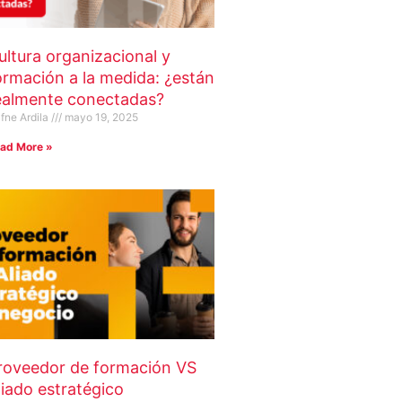
ultura organizacional y
ormación a la medida: ¿están
ealmente conectadas?
fne Ardila
mayo 19, 2025
ad More »
roveedor de formación VS
liado estratégico