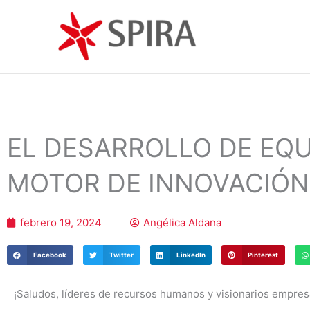
Ir
al
contenido
EL DESARROLLO DE EQ
MOTOR DE INNOVACIÓN
febrero 19, 2024
Angélica Aldana
Facebook
Twitter
LinkedIn
Pinterest
¡Saludos, líderes
de recursos humanos
y visionarios empres