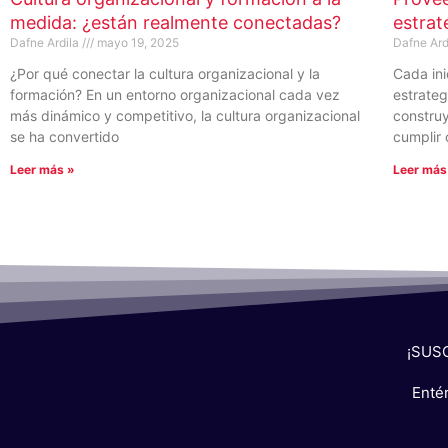
medida: ¿están realmente conectadas?
estrat
Dafne Ardila
mayo 19, 2025
Dafne Ard
¿Por qué conectar la cultura organizacional y la
Cada ini
formación? En un entorno organizacional cada vez
estrateg
más dinámico y competitivo, la cultura organizacional
constru
se ha convertido
cumplir 
Leer más »
Leer más
¡SUS
Entér