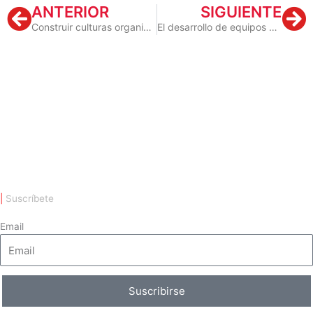
Prev
Ne
ANTERIOR
SIGUIENTE
Construir culturas organizacionales sostenibles
El desarrollo de equipos como motor de innovación
|
Suscríbete
Email
Suscribirse