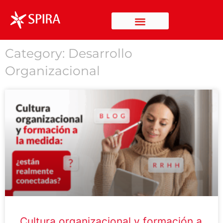
Ir
al
contenido
Category: Desarrollo
Organizacional
Page
Page
Page
Page
Page
Cultura organizacional y formación a