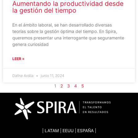
Aumentando la productividad desde
la gestión del tiempo
En el ámbito laboral, se han desarrollado diversas
teorías sobre la gestión óptima del tiempo. En Spira,
queremos presentar una interrogante que seguramente
genera curiosidad
LEER »
Dafne Ardila
junio 11, 2024
1
2
3
4
5
| LATAM | EEUU | ESPAÑA |