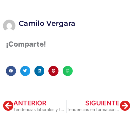
Camilo Vergara
¡Comparte!
Prev
Ne
ANTERIOR
SIGUIENTE
Tendencias laborales y tecnológicas
Tendencias en formación y desarrollo para este 2021