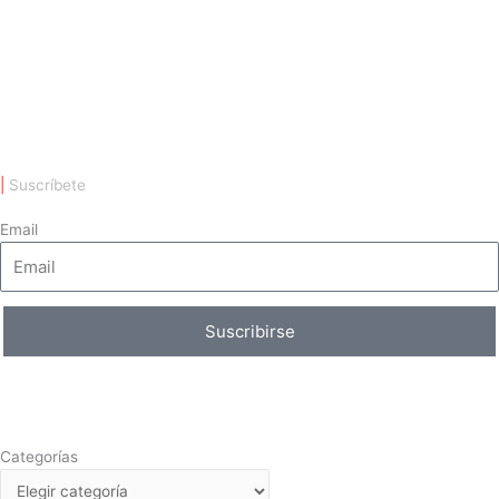
|
Suscríbete
Email
Suscribirse
Categorías
Categorías