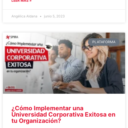
LEER MÁS »
Angélica Aldana
junio 5, 2023
PLATAFORMA
¿Cómo Implementar una
Universidad Corporativa Exitosa en
tu Organización?