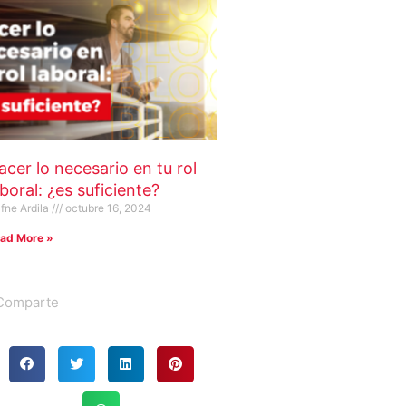
acer lo necesario en tu rol
aboral: ¿es suficiente?
fne Ardila
octubre 16, 2024
ad More »
Comparte