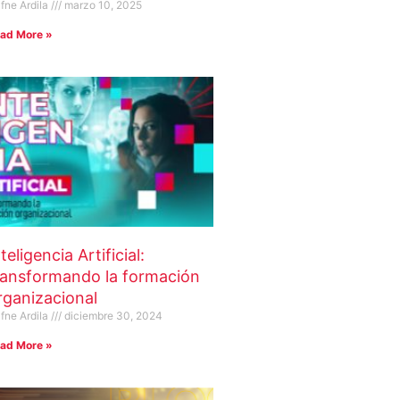
fne Ardila
marzo 10, 2025
ad More »
teligencia Artificial:
ransformando la formación
rganizacional
fne Ardila
diciembre 30, 2024
ad More »