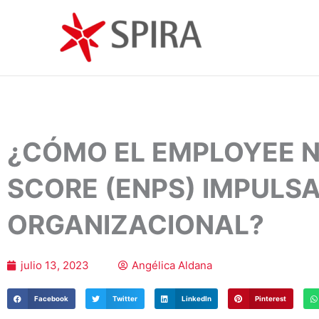
Ir
al
contenido
¿CÓMO EL EMPLOYEE 
SCORE (ENPS) IMPULS
ORGANIZACIONAL?
julio 13, 2023
Angélica Aldana
Facebook
Twitter
LinkedIn
Pinterest