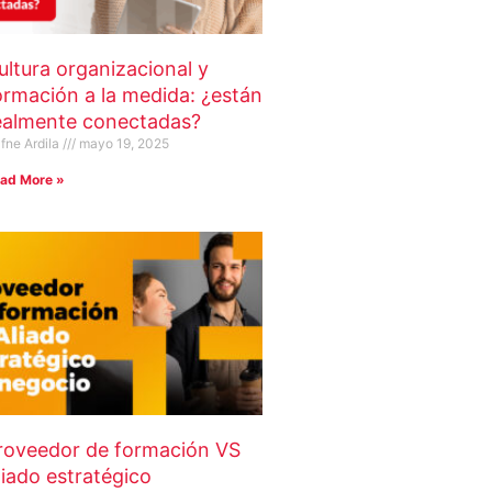
ultura organizacional y
ormación a la medida: ¿están
ealmente conectadas?
fne Ardila
mayo 19, 2025
ad More »
roveedor de formación VS
liado estratégico