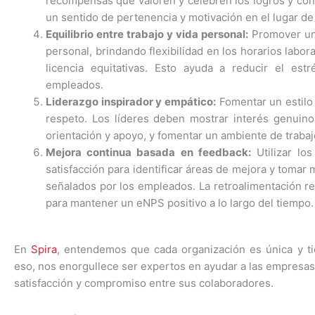
recompensas que valoren y celebren los logros y co
un sentido de pertenencia y motivación en el lugar de 
Equilibrio entre trabajo y vida personal:
Promover un e
personal, brindando flexibilidad en los horarios labor
licencia equitativas. Esto ayuda a reducir el est
empleados.
Liderazgo inspirador y empático:
Fomentar un estilo 
respeto. Los líderes deben mostrar interés genuino
orientación y apoyo, y fomentar un ambiente de trabaj
Mejora continua basada en feedback:
Utilizar lo
satisfacción para identificar áreas de mejora y toma
señalados por los empleados. La retroalimentación r
para mantener un eNPS positivo a lo largo del tiempo.
En
Spira
, entendemos que cada organización es única y ti
eso, nos enorgullece ser expertos en ayudar a las empresa
satisfacción
y compromiso entre sus colaboradores.